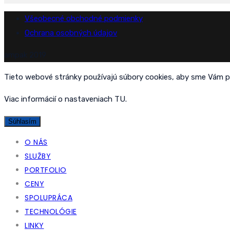
Všeobecné obchodné podmienky
Ochrana osobných údajov
ampak 2019
Tieto webové stránky používajú súbory cookies, aby sme Vám po
Viac informácií o nastaveniach
TU
.
Súhlasím
O NÁS
SLUŽBY
PORTFOLIO
CENY
SPOLUPRÁCA
TECHNOLÓGIE
LINKY